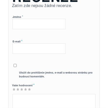
Zatím zde nejsou žádné recenze.
*
Jméno
*
E-mail
Uložit do prohlížeče jméno, e-mail a webovou stránku pro
budoucí komentáře.
*
Vaše hodnocení
1
2 ze
3 ze 5
4 ze 5
5 z 5
z
5
hvězdiček
hvězdiček
hvězdiček
5
hvězdiček